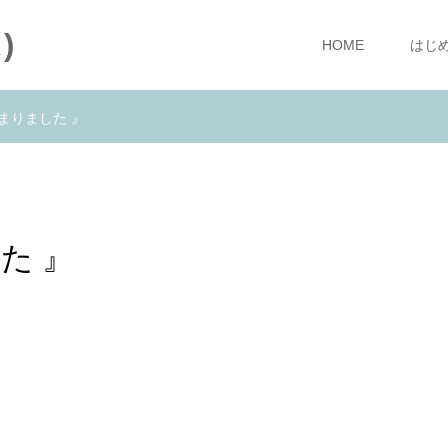
)
HOME
はじ
まりました 』
た 』