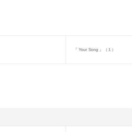
『 Your Song 』（１）