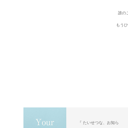
誰の
もうひ
『 たいせつな、お知ら