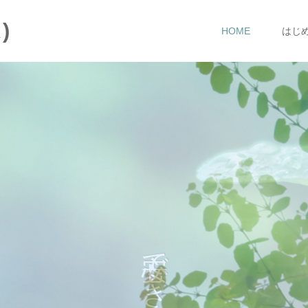
)
HOME
はじ
こころのコリをほぐす