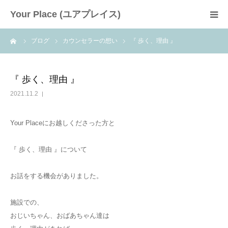
Your Place (ユアプレイス)
ーム
ブログ
カウンセラーの想い
『 歩く、理由 』
HOME
はじめに
『 歩く、理由 』
2021.11.2
カウンセラー
Your Placeにお越しくださった方と
予約・料金
『 歩く、理由 』について
アクセス
お話をする機会がありました。
施設での、
おじいちゃん、おばあちゃん達は